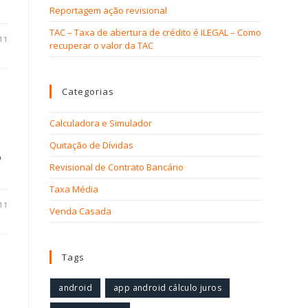
Reportagem ação revisional
TAC – Taxa de abertura de crédito é ILEGAL – Como
11
recuperar o valor da TAC
Categorias
Calculadora e Simulador
Quitação de Dívidas
o
Revisional de Contrato Bancário
Taxa Média
11
Venda Casada
Tags
android
app android cálculo juros