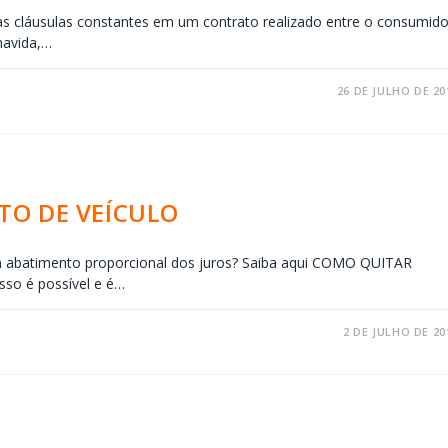
 as cláusulas constantes em um contrato realizado entre o consumido
 havida,…
26 DE JULHO DE 20
TO DE VEÍCULO
om abatimento proporcional dos juros? Saiba aqui COMO QUITAR
sso é possível e é…
2 DE JULHO DE 20